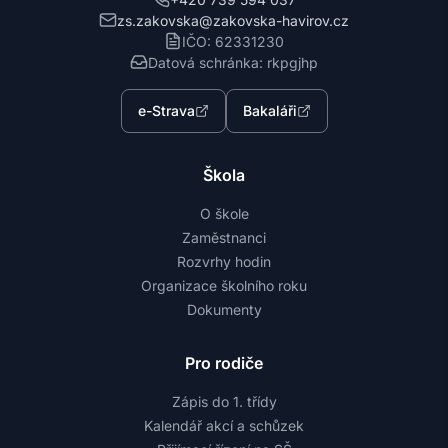
zs.zakovska@zakovska-havirov.cz
IČO: 62331230
Datová schránka: rkpgjhp
e-Strava
Bakaláři
Škola
O škole
Zaměstnanci
Rozvrhy hodin
Organizace školního roku
Dokumenty
Pro rodiče
Zápis do 1. třídy
Kalendář akcí a schůzek