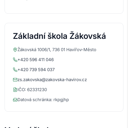
Základní škola Žákovská
Žákovská 1006/1, 736 01 Havířov-Město
+420 596 411 046
+420 739 594 037
zs.zakovska@zakovska-havirov.cz
IČO: 62331230
Datová schránka: rkpgjhp