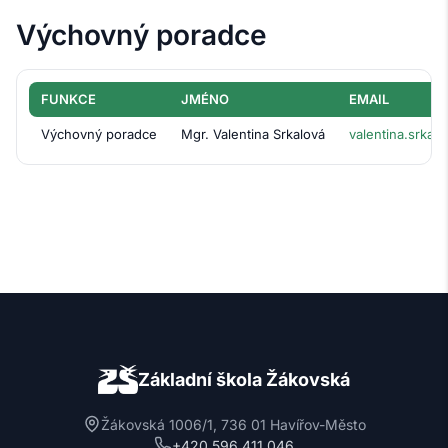
Výchovný poradce
FUNKCE
JMÉNO
EMAIL
Výchovný poradce
Mgr. Valentina Srkalová
valentina.srkal
Základní škola Žákovská
Žákovská 1006/1, 736 01 Havířov-Město
+420 596 411 046