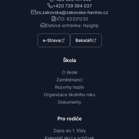
+420 739 594 037
zs.zakovska@zakovska-havirov.cz
IČO: 62331230
Datová schránka: rkpgjhp
e-Strava
Bakaláři
Škola
O škole
Zaměstnanci
Rozvrhy hodin
Organizace školního roku
Dokumenty
Pro rodiče
Zápis do 1. třídy
Kalendář akcí a schůzek