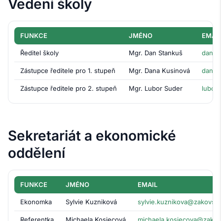
Vedení školy
FUNKCE
JMÉNO
EMAI
Ředitel školy
Mgr. Dan Stankuš
dan.s
Zástupce ředitele pro 1. stupeň
Mgr. Dana Kusinová
dana.
Zástupce ředitele pro 2. stupeň
Mgr. Lubor Suder
lubor
Sekretariát a ekonomické
oddělení
FUNKCE
JMÉNO
EMAIL
Ekonomka
Sylvie Kuzniková
sylvie.kuznikova@zakovska
Referentka
Michaela Kosiecová
michaela.kosiecova@zakov