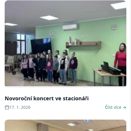
7 fotek
Novoroční koncert ve stacionáři
17. 1. 2026
Číst více →