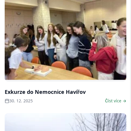
2 fotky
Exkurze do Nemocnice Havířov
30. 12. 2025
Číst více →