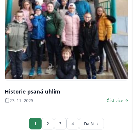
4 fotky
Historie psaná uhlím
27. 11. 2025
Číst více →
1
2
3
4
Další →