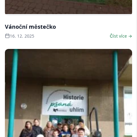
9 fotek
Vánoční městečko
16. 12. 2025
Číst více →