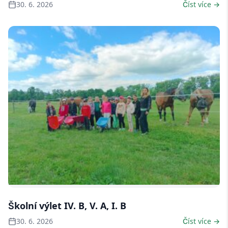
30. 6. 2026
Číst více →
4 fotky
Školní výlet IV. B, V. A, I. B
30. 6. 2026
Číst více →