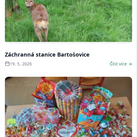
7 fotek
Záchranná stanice Bartošovice
19. 5. 2026
Číst více →