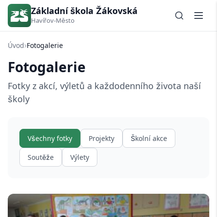
Základní škola Žákovská
Havířov-Město
›
Úvod
Fotogalerie
Fotogalerie
Fotky z akcí, výletů a každodenního života naší
školy
Všechny fotky
Projekty
Školní akce
Soutěže
Výlety