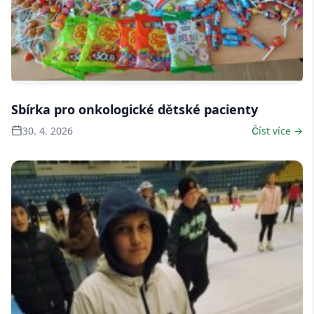
11 fotek
Sbírka pro onkologické dětské pacienty
30. 4. 2026
Číst více →