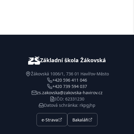
Základní škola Žákovská
Žákovská 1006/1, 736 01 Havířov-Město
+420 596 411 046
+420 739 594 037
zs.zakovska@zakovska-havirov.cz
IČO: 62331230
Datová schránka: rkpgjhp
e-Strava
Bakaláři