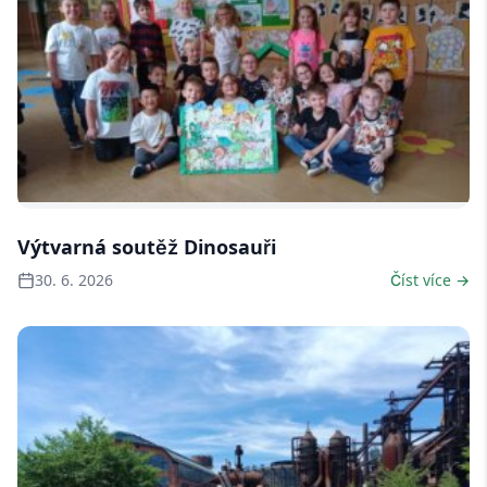
10 fotek
Výtvarná soutěž Dinosauři
30. 6. 2026
Číst více →