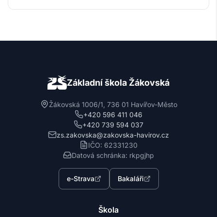
Základní škola Žákovská
Žákovská 1006/1, 736 01 Havířov-Město
+420 596 411 046
+420 739 594 037
zs.zakovska@zakovska-havirov.cz
IČO: 62331230
Datová schránka: rkpgjhp
e-Strava
Bakaláři
Škola