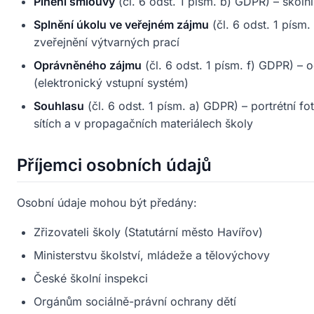
Plnění smlouvy
(čl. 6 odst. 1 písm. b) GDPR) – školní
Splnění úkolu ve veřejném zájmu
(čl. 6 odst. 1 písm
zveřejnění výtvarných prací
Oprávněného zájmu
(čl. 6 odst. 1 písm. f) GDPR) – 
(elektronický vstupní systém)
Souhlasu
(čl. 6 odst. 1 písm. a) GDPR) – portrétní 
sítích a v propagačních materiálech školy
Příjemci osobních údajů
Osobní údaje mohou být předány:
Zřizovateli školy (Statutární město Havířov)
Ministerstvu školství, mládeže a tělovýchovy
České školní inspekci
Orgánům sociálně-právní ochrany dětí