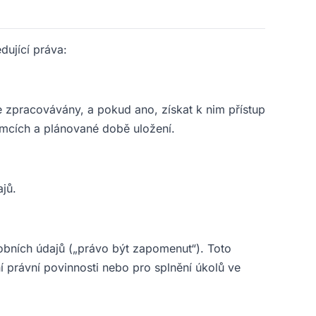
dující práva:
e zpracovávány, a pokud ano, získat k nim přístup
jemcích a plánované době uložení.
jů.
bních údajů („právo být zapomenut“). Toto
ní právní povinnosti nebo pro splnění úkolů ve