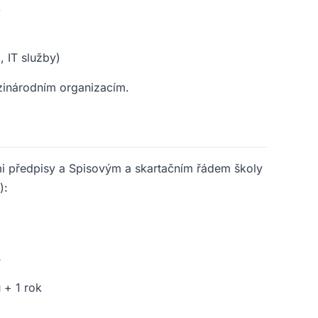
)
 IT služby)
zinárodním organizacím.
 předpisy a Spisovým a skartačním řádem školy
):
í
 + 1 rok