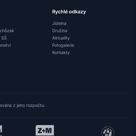
Rychlé odkazy
Jídelna
schůzek
Družina
a SŠ
Aktuality
nství
Fotogalerie
Kontakty
cována z jeho rozpočtu.