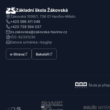
Základní škola Žákovská
Žákovská 1006/1, 736 01 Havířov-Město
+420 596 411 046
+420 739 594 037
zs.zakovska@zakovska-havirov.cz
IČO: 62331230
Datová schránka: rkpgjhp
e-Strava
Bakaláři
Škola je přís