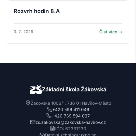
Rozvrh hodin 8.A
3. 2. 2026
Číst více →
Základní škola Žákovská
Žákovská 1006/1, 736 01 Havířov-Město
+420 596 411 046
+420 739 594 037
zs.zakovska@zakovska-havirov.cz
IČO: 62331230
Datová schránka: rkpgjhp