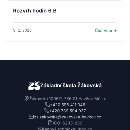
Rozvrh hodin 6.B
3. 2. 2026
Číst více →
Základní škola Žákovská
Žákovská 1006/1, 736 01 Havířov-Město
+420 596 411 046
+420 739 594 037
zs.zakovska@zakovska-havirov.cz
IČO: 62331230
Datová schránka: rkpgjhp