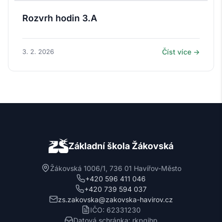
Rozvrh hodin 3.A
3. 2. 2026
Číst více →
Základní škola Žákovská
Žákovská 1006/1, 736 01 Havířov-Město
+420 596 411 046
+420 739 594 037
zs.zakovska@zakovska-havirov.cz
IČO: 62331230
Datová schránka: rkpgjhp