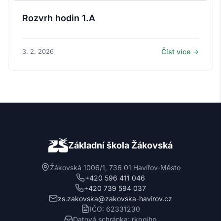
Rozvrh hodin 1.A
3. 2. 2026
Číst více →
Základní škola Žákovská
Žákovská 1006/1, 736 01 Havířov-Město
+420 596 411 046
+420 739 594 037
zs.zakovska@zakovska-havirov.cz
IČO: 62331230
Datová schránka: rkpgjhp