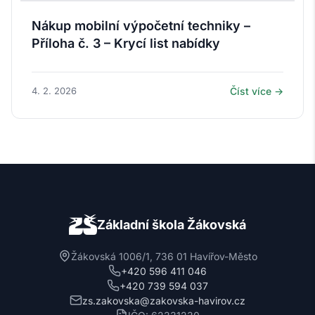
Nákup mobilní výpočetní techniky –
Příloha č. 3 – Krycí list nabídky
4. 2. 2026
Číst více →
Základní škola Žákovská
Žákovská 1006/1, 736 01 Havířov-Město
+420 596 411 046
+420 739 594 037
zs.zakovska@zakovska-havirov.cz