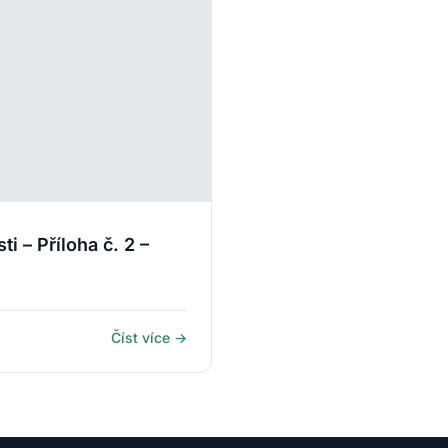
i – Příloha č. 2 –
Číst více →