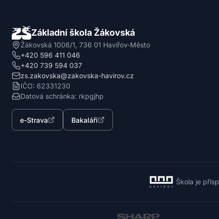
Základní škola Žákovská
Žákovská 1006/1, 736 01 Havířov-Město
+420 596 411 046
+420 739 594 037
zs.zakovska@zakovska-havirov.cz
IČO: 62331230
Datová schránka: rkpgjhp
e-Strava
Bakaláři
Škola je přís