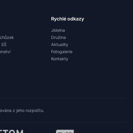
Rychlé odkazy
Jídelna
schůzek
Družina
a SŠ
Aktuality
nství
Fotogalerie
Kontakty
cována z jeho rozpočtu.