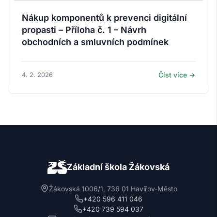
Nákup komponentů k prevenci digitální
propasti – Příloha č. 1 – Návrh
obchodních a smluvních podmínek
4. 2. 2026
Číst více →
Základní škola Žákovská
Žákovská 1006/1, 736 01 Havířov-Město
+420 596 411 046
+420 739 594 037