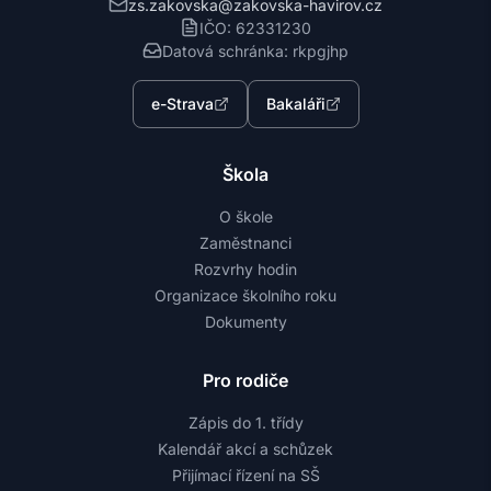
zs.zakovska@zakovska-havirov.cz
IČO: 62331230
Datová schránka: rkpgjhp
e-Strava
Bakaláři
Škola
O škole
Zaměstnanci
Rozvrhy hodin
Organizace školního roku
Dokumenty
Pro rodiče
Zápis do 1. třídy
Kalendář akcí a schůzek
Přijímací řízení na SŠ