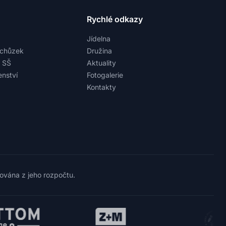
Rychlé odkazy
Jídelna
schůzek
Družina
a SŠ
Aktuality
nství
Fotogalerie
Kontakty
cována z jeho rozpočtu.