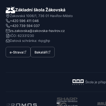
Základní škola Žákovská
Žákovská 1006/1, 736 01 Havířov-Město
+420 596 411 046
+420 739 594 037
zs.zakovska@zakovska-havirov.cz
IČO: 62331230
Datová schránka: rkpgjhp
e-Strava
Bakaláři
Škola je přís