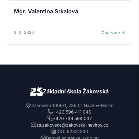
Mgr. Valentina Srkalová
3. 2. 2026
Číst více →
Základní škola Žákovská
Žákovská 1006/1, 736 01 Havířov-Město
+420 596 411 046
+420 739 594 037
zs.zakovska@zakovska-havirov.cz
IČO: 62331230
Datová schránka: rkpgjhp