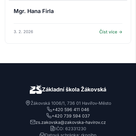
Mgr. Hana Firla
3. 2. 2026
Číst více →
Základní škola Žákovská
Žákovská 1006/1, 736 01 Havířov-Město
+420 596 411 046
+420 739 594 037
zs.zakovska@zakovska-havirov.cz
IČO: 62331230
Datová schránka: rkpgjhp