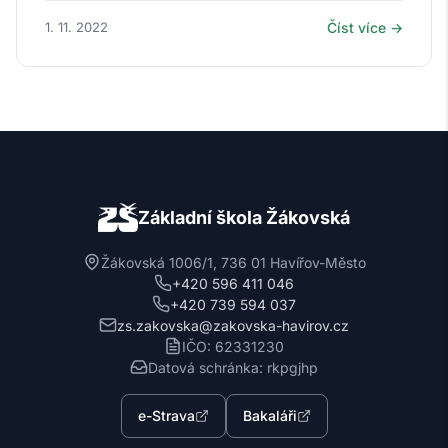
1. 11. 2022
Číst více →
Základní škola Žákovská
Žákovská 1006/1, 736 01 Havířov-Město
+420 596 411 046
+420 739 594 037
zs.zakovska@zakovska-havirov.cz
IČO: 62331230
Datová schránka: rkpgjhp
e-Strava
Bakaláři