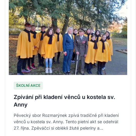
ŠKOLNÍ AKCE
Zpívání při kladení věnců u kostela sv.
Anny
Pěvecký sbor Rozmarýnek zpívá tradičně při kladení
věnců u kostela sv. Anny. Tento pietní akt se odehrál
27. října. Zpěváčci si oblékli žluté peleríny a...