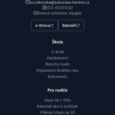
zs.zakovska@zakovska-havirov.cz
IČO: 62331230
Datová schránka: rkpgjhp
e-Strava
Bakaláři
Škola
O škole
Zaměstnanci
Rozvrhy hodin
Organizace školního roku
Dokumenty
Pro rodiče
Zápis do 1. třídy
Kalendář akcí a schůzek
Přijímací řízení na SŠ