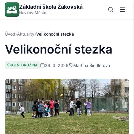
Základní škola Žákovská
Havířov-Město
›
›
Úvod
Aktuality
Velikonoční stezka
Velikonoční stezka
29. 3. 2026
Martina Šindlerová
ŠKOLNÍ DRUŽINA