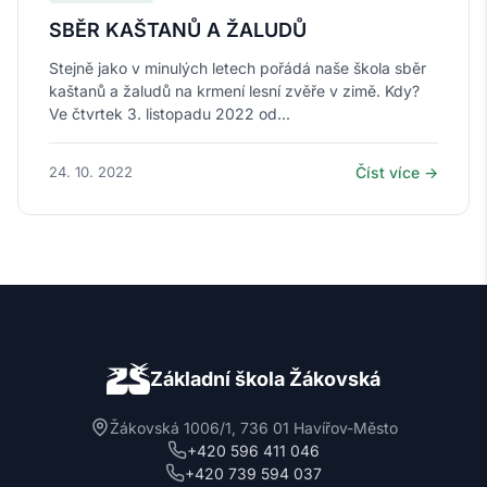
SBĚR KAŠTANŮ A ŽALUDŮ
Stejně jako v minulých letech pořádá naše škola sběr
kaštanů a žaludů na krmení lesní zvěře v zimě. Kdy?
Ve čtvrtek 3. listopadu 2022 od...
24. 10. 2022
Číst více →
Základní škola Žákovská
Žákovská 1006/1, 736 01 Havířov-Město
+420 596 411 046
+420 739 594 037