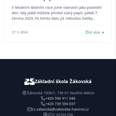
V letošním školním roce jsme stanovili jako poslední
den, kdy ještě můžete přinést starý papír, pátek 7.
června 2024. Po tomto datu již nebudou balíky...
27. 5. 2024
Číst více →
Základní škola Žákovská
Žákovská 1006/1, 736 01 Havířov-Město
+420 596 411 046
+420 739 594 037
zs.zakovska@zakovska-havirov.cz
IČO: 62331230