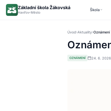
Základní škola Žákovská
Škola
Havířov-Město
›
›
Úvod
Aktuality
Oznámení 
Oznámení
24. 6. 2026
OZNÁMENÍ