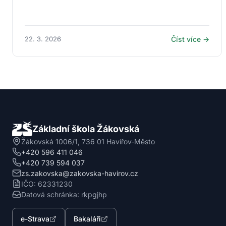
22. 3. 2026
Číst více →
Základní škola Žákovská
Žákovská 1006/1, 736 01 Havířov-Město
+420 596 411 046
+420 739 594 037
zs.zakovska@zakovska-havirov.cz
IČO: 62331230
Datová schránka: rkpgjhp
e-Strava
Bakaláři