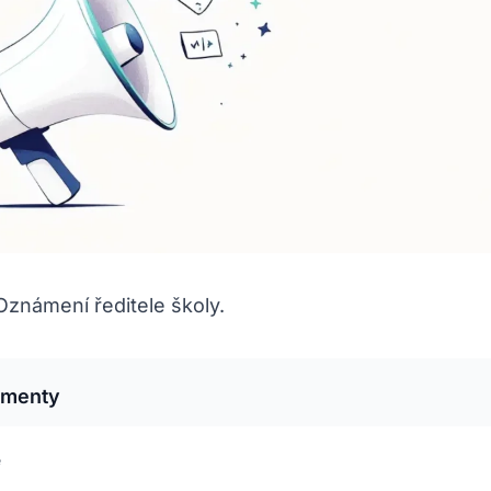
Oznámení ředitele školy.
umenty
e