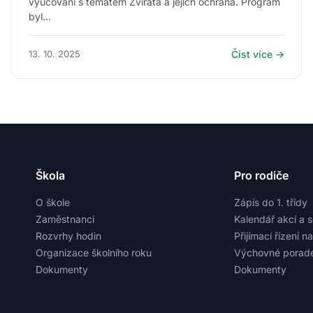
vyučování s tématem Zvířata a jejich ochrana. Program
byl...
13. 10. 2025
Číst více →
Škola
Pro rodiče
O škole
Zápis do 1. třídy
Zaměstnanci
Kalendář akcí a 
Rozvrhy hodin
Přijímací řízení n
Organizace školního roku
Výchovné porade
Dokumenty
Dokumenty