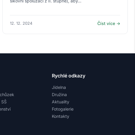
šikovní spolužáci z II. stupně), aby...
12. 12. 2024
Číst více →
Rychlé odkazy
Jídelna
schůzek
Družina
a SŠ
Aktuality
nství
Fotogalerie
Kontakty