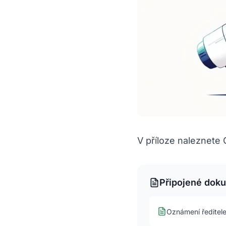
V příloze naleznete 
Připojené dok
Oznámení ředitel