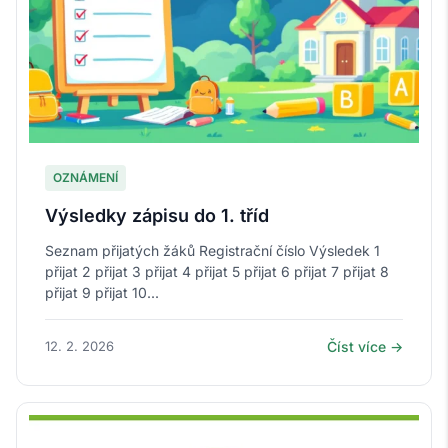
OZNÁMENÍ
Výsledky zápisu do 1. tříd
Seznam přijatých žáků Registrační číslo Výsledek 1
přijat 2 přijat 3 přijat 4 přijat 5 přijat 6 přijat 7 přijat 8
přijat 9 přijat 10...
12. 2. 2026
Číst více →