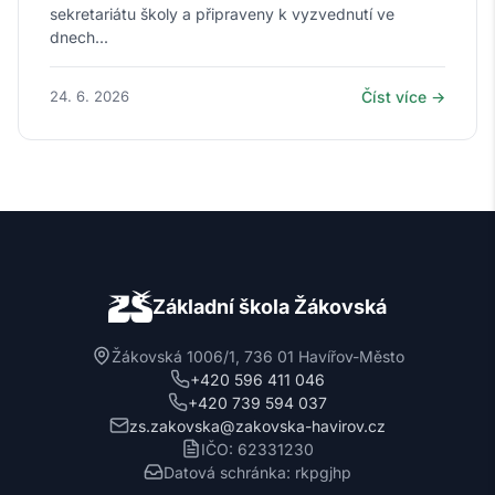
sekretariátu školy a připraveny k vyzvednutí ve
dnech...
24. 6. 2026
Číst více →
Základní škola Žákovská
Žákovská 1006/1, 736 01 Havířov-Město
+420 596 411 046
+420 739 594 037
zs.zakovska@zakovska-havirov.cz
IČO: 62331230
Datová schránka: rkpgjhp