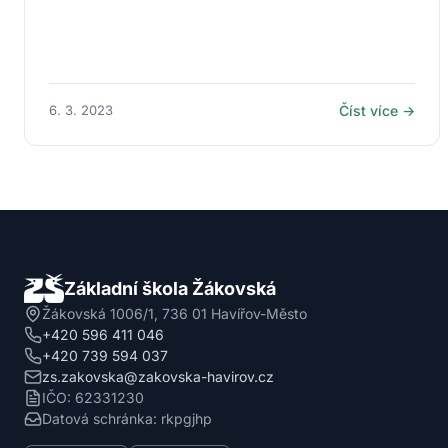
6. 3. 2023
Číst více →
Základní škola Žákovská
Žákovská 1006/1, 736 01 Havířov-Město
+420 596 411 046
+420 739 594 037
zs.zakovska@zakovska-havirov.cz
IČO: 62331230
Datová schránka: rkpgjhp