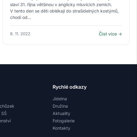
slaví 31. října většinou v anglicky mluvících zemích.
V tento den se děti oblékají do strašidelných kostýmů,
chodí od...
8. 11. 2022
Číst více →
Rychlé odkazy
Jídelna
schůzek
Družina
a SŠ
Aktuality
nství
Fotogalerie
Kontakty