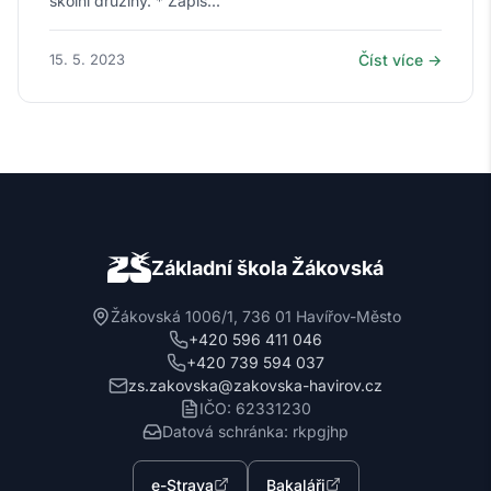
školní družiny. * Zápis...
15. 5. 2023
Číst více →
Základní škola Žákovská
Žákovská 1006/1, 736 01 Havířov-Město
+420 596 411 046
+420 739 594 037
zs.zakovska@zakovska-havirov.cz
IČO: 62331230
Datová schránka: rkpgjhp
e-Strava
Bakaláři