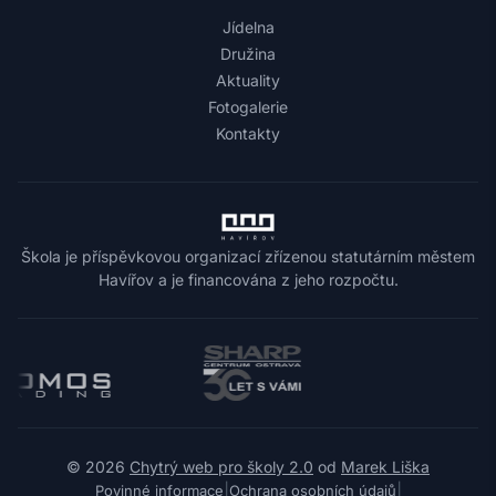
Jídelna
Družina
Aktuality
Fotogalerie
Kontakty
Škola je příspěvkovou organizací zřízenou statutárním městem
Havířov a je financována z jeho rozpočtu.
© 2026
Chytrý web pro školy 2.0
od
Marek Liška
|
|
Povinné informace
Ochrana osobních údajů