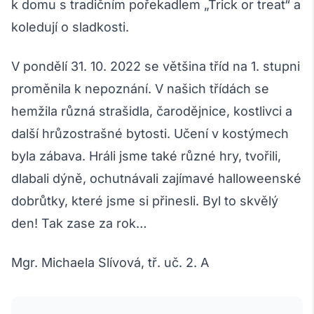
k domu s tradičním pořekadlem „Trick or treat“ a
koledují o sladkosti.
V pondělí 31. 10. 2022 se většina tříd na 1. stupni
proměnila k nepoznání. V našich třídách se
hemžila různá strašidla, čarodějnice, kostlivci a
další hrůzostrašné bytosti. Učení v kostýmech
byla zábava. Hráli jsme také různé hry, tvořili,
dlabali dýně, ochutnávali zajímavé halloweenské
dobrůtky, které jsme si přinesli. Byl to skvělý
den! Tak zase za rok…
Mgr. Michaela Slívová, tř. uč. 2. A