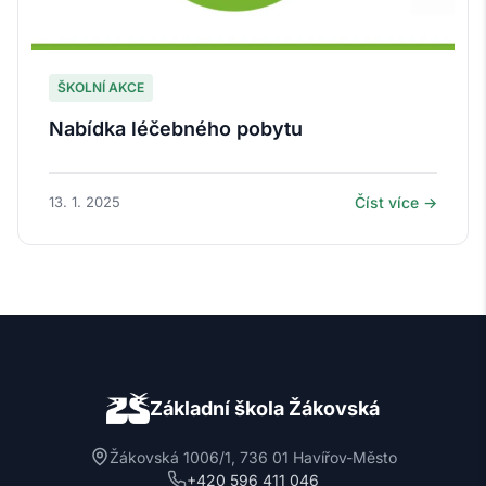
ŠKOLNÍ AKCE
Nabídka léčebného pobytu
13. 1. 2025
Číst více →
Základní škola Žákovská
Žákovská 1006/1, 736 01 Havířov-Město
+420 596 411 046