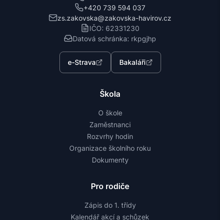
+420 739 594 037
zs.zakovska@zakovska-havirov.cz
IČO: 62331230
Datová schránka: rkpgjhp
e-Strava
Bakaláři
Škola
O škole
Zaměstnanci
Rozvrhy hodin
Organizace školního roku
Dokumenty
Pro rodiče
Zápis do 1. třídy
Kalendář akcí a schůzek