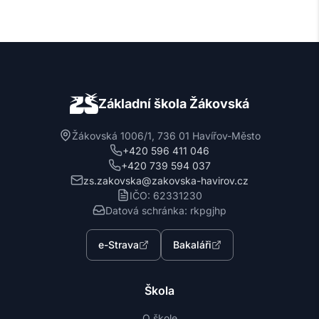
Základní škola Žákovská
Žákovská 1006/1, 736 01 Havířov-Město
+420 596 411 046
+420 739 594 037
zs.zakovska@zakovska-havirov.cz
IČO: 62331230
Datová schránka: rkpgjhp
e-Strava
Bakaláři
Škola
O škole