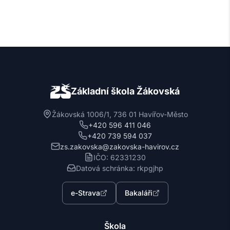
Základní škola Žákovská
Žákovská 1006/1, 736 01 Havířov-Město
+420 596 411 046
+420 739 594 037
zs.zakovska@zakovska-havirov.cz
IČO: 62331230
Datová schránka: rkpgjhp
e-Strava
Bakaláři
Škola