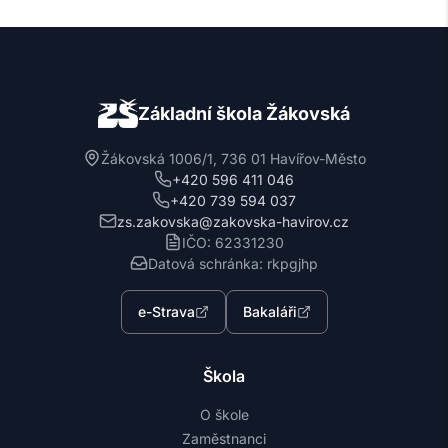
Základní škola Žákovská
Žákovská 1006/1, 736 01 Havířov-Město
+420 596 411 046
+420 739 594 037
zs.zakovska@zakovska-havirov.cz
IČO: 62331230
Datová schránka: rkpgjhp
e-Strava
Bakaláři
Škola
O škole
Zaměstnanci