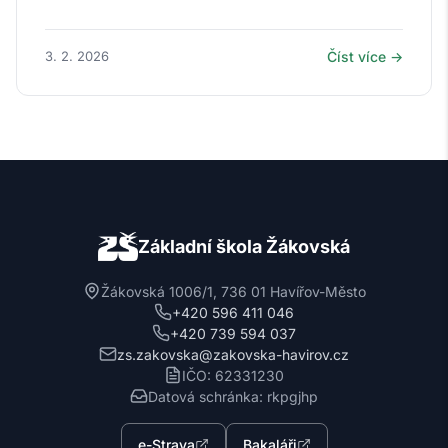
3. 2. 2026
Číst více →
Základní škola Žákovská
Žákovská 1006/1, 736 01 Havířov-Město
+420 596 411 046
+420 739 594 037
zs.zakovska@zakovska-havirov.cz
IČO: 62331230
Datová schránka: rkpgjhp
e-Strava
Bakaláři