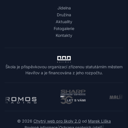
Jídelna
Družina
Aktuality
Fotogalerie
Kontakty
Škola je příspěvkovou organizací zřízenou statutárním městem
Havířov a je financována z jeho rozpočtu.
© 2026
Chytrý web pro školy 2.0
od
Marek Liška
|
|
Povinné informace
Ochrana osobních údajů