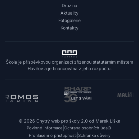
Družina
Aktuality
Fotogalerie
Kontakty
Škola je příspěvkovou organizací zřízenou statutárním městem
Havířov a je financována z jeho rozpočtu.
© 2026
Chytrý web pro školy 2.0
od
Marek Liška
|
|
Povinné informace
Ochrana osobních údajů
|
Prohlášení o přístupnosti
Schránka důvěry