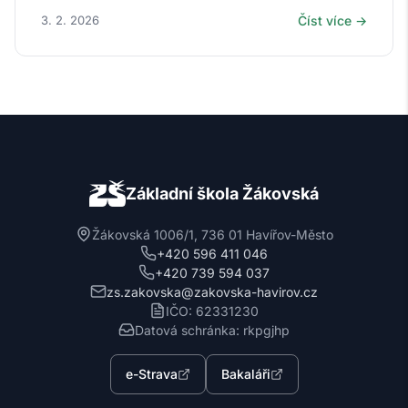
3. 2. 2026
Číst více →
Základní škola Žákovská
Žákovská 1006/1, 736 01 Havířov-Město
+420 596 411 046
+420 739 594 037
zs.zakovska@zakovska-havirov.cz
IČO: 62331230
Datová schránka: rkpgjhp
e-Strava
Bakaláři