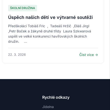
ŠKOLNÍ DRUŽINA
Úspěch našich dětí ve výtvarné soutěži
Předškoláci Tobiáš Fric , Tadeáš Hržič ,Eliáš Jirgl
,Petr Boček a žákyně druhé třídy Laura Szkwarová
uspěli ve velké konkurenci havířovských školních
družin. ...
22. 3. 2026
Číst více →
Rychlé odkazy
Jídelna