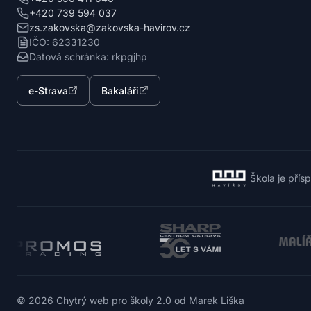
+420 739 594 037
zs.zakovska@zakovska-havirov.cz
IČO: 62331230
Datová schránka: rkpgjhp
e-Strava
Bakaláři
Škola je přís
© 2026
Chytrý web pro školy 2.0
od
Marek Liška