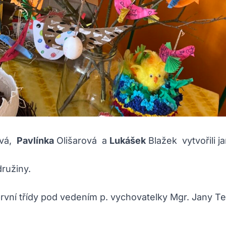
vá,
Pavlínka
Olišarová a
Lukášek
Blažek vytvořili j
družiny.
rvní třídy pod vedením p. vychovatelky Mgr. Jany T