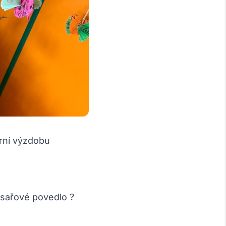
arní výzdobu
esařové povedlo ?