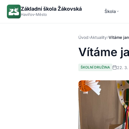
Základní škola Žákovská
Škola
Havířov-Město
›
›
Úvod
Aktuality
Vítáme jar
Vítáme j
22. 3
ŠKOLNÍ DRUŽINA