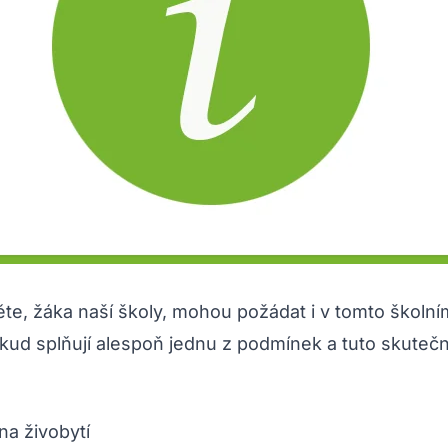
ěte, žáka naší školy, mohou požádat i v tomto školn
okud splňují alespoň jednu z podmínek a tuto skuteč
 na živobytí