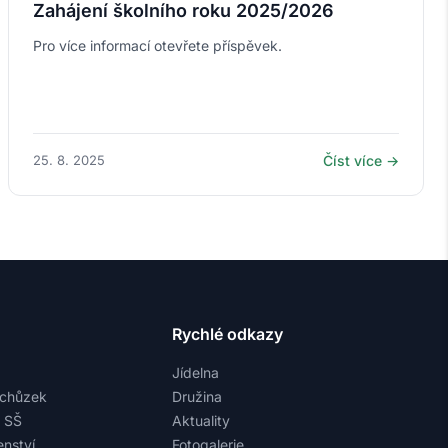
Zahájení školního roku 2025/2026
Pro více informací otevřete příspěvek.
25. 8. 2025
Číst více →
Rychlé odkazy
Jídelna
schůzek
Družina
a SŠ
Aktuality
nství
Fotogalerie