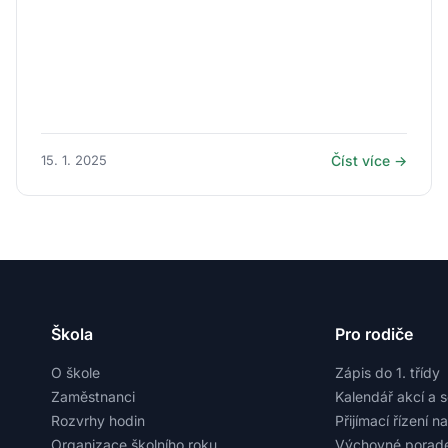
15. 1. 2025
Číst více →
Škola
Pro rodiče
O škole
Zápis do 1. třídy
Zaměstnanci
Kalendář akcí a 
Rozvrhy hodin
Přijímací řízení n
Organizace školního roku
Výchovné porade