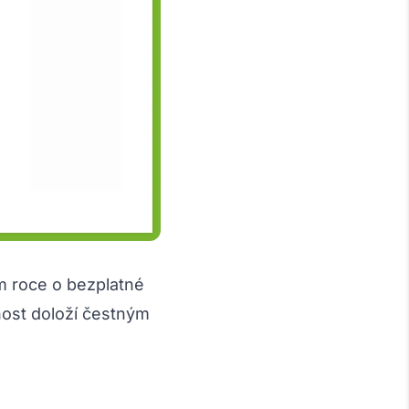
ím roce o bezplatné
nost doloží čestným