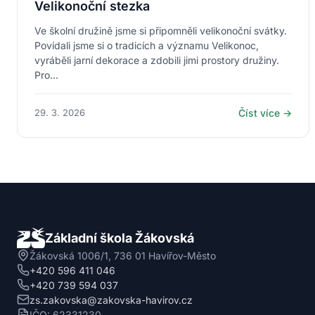
Velikonoční stezka
Ve školní družině jsme si připomněli velikonoční svátky.
Povídali jsme si o tradicích a významu Velikonoc,
vyráběli jarní dekorace a zdobili jimi prostory družiny.
Pro...
29. 3. 2026
Číst více →
Základní škola Žákovská
Žákovská 1006/1, 736 01 Havířov-Město
+420 596 411 046
+420 739 594 037
zs.zakovska@zakovska-havirov.cz
IČO: 62331230