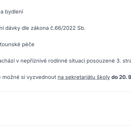
na bydlení
rní dávky dle zákona č.66/2022 Sb.
ěstounské péče
nachází v nepříznivé rodinné situaci posouzené 3. st
e možné si vyzvednout
na sekretariátu školy
do 20. 