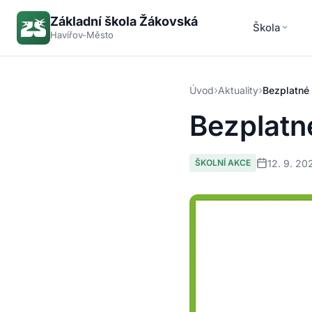
Základní škola Žákovská
Škola
Havířov-Město
›
›
Úvod
Aktuality
Bezplatné 
Bezplatn
12. 9. 20
ŠKOLNÍ AKCE