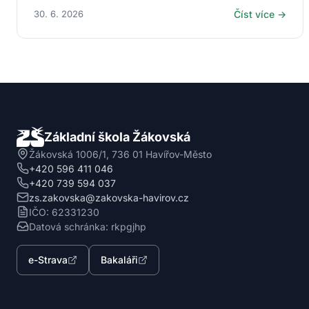
30. 6. 2026
Číst více →
Základní škola Žákovská
Žákovská 1006/1, 736 01 Havířov-Město
+420 596 411 046
+420 739 594 037
zs.zakovska@zakovska-havirov.cz
IČO: 62331230
Datová schránka: rkpgjhp
e-Strava
Bakaláři