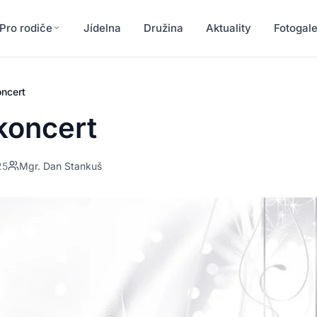
Pro rodiče
Jídelna
Družina
Aktuality
Fotogale
oncert
koncert
25
Mgr. Dan Stankuš