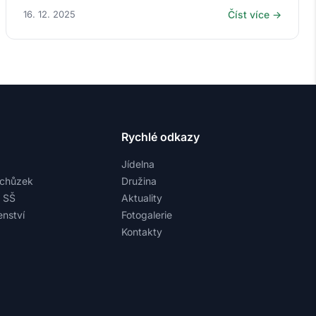
16. 12. 2025
Číst více →
Rychlé odkazy
Jídelna
schůzek
Družina
a SŠ
Aktuality
nství
Fotogalerie
Kontakty