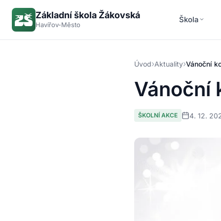
Základní škola Žákovská
Škola
Havířov-Město
›
›
Úvod
Aktuality
Vánoční k
Vánoční 
4. 12. 20
ŠKOLNÍ AKCE