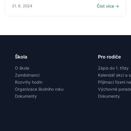
21. 6. 2024
Číst více →
Škola
Pro rodiče
O škole
Zápis do 1. třídy
Zaměstnanci
Kalendář akcí a 
Rozvrhy hodin
Přijímací řízení n
Organizace školního roku
Výchovné porade
Dokumenty
Dokumenty