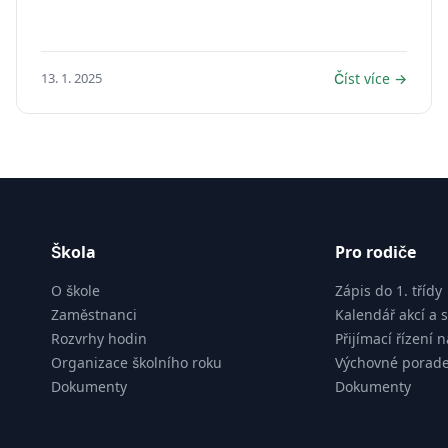
13. 1. 2025
Číst více →
Škola
Pro rodiče
O škole
Zápis do 1. třídy
Zaměstnanci
Kalendář akcí a 
Rozvrhy hodin
Přijímací řízení 
Organizace školního roku
Výchovné porade
Dokumenty
Dokumenty