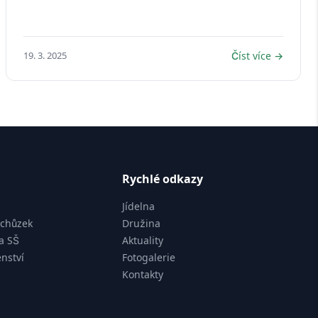
19. 3. 2025
Číst více →
Rychlé odkazy
Jídelna
schůzek
Družina
na SŠ
Aktuality
nství
Fotogalerie
Kontakty