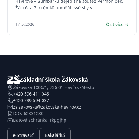
Havířově – Šumbarku dějepisná soutěž Permoníček.
Žáci 6. a 7. ročníků poměřili své síly v...
17. 5. 2026
Číst více →
Základní škola Žákovská
Žákovská 1006/1, 736 01 Havířov-Město
+420 596 411 046
+420 739 594 037
zs.zakovska@zakovska-havirov.cz
IČO: 62331230
Datová schránka: rkpgjhp
e-Strava
Bakaláři