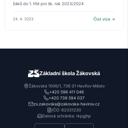
žáků do 1. tříd pro šk. rok 2023/2024
24. 4. 2023
Číst více →
Základní škola Žákovská
Žákovská 1006/1, 736 01 Havířov-Město
+420 596 411 046
+420 739 594 037
zs.zakovska@zakovska-havirov.cz
IČO: 62331230
Datová schránka: rkpgjhp