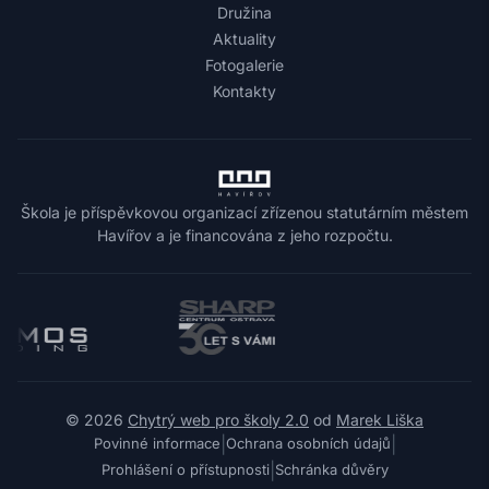
Družina
Aktuality
Fotogalerie
Kontakty
Škola je příspěvkovou organizací zřízenou statutárním městem
Havířov a je financována z jeho rozpočtu.
© 2026
Chytrý web pro školy 2.0
od
Marek Liška
|
|
Povinné informace
Ochrana osobních údajů
|
Prohlášení o přístupnosti
Schránka důvěry