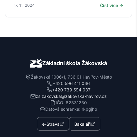
17. 11. 2024
Číst více →
Základní škola Žákovská
Žákovská 1006/1, 736 01 Havířov-Město
+420 596 411 046
+420 739 594 037
zs.zakovska@zakovska-havirov.cz
IČO: 62331230
Datová schránka: rkpgjhp
e-Strava
Bakaláři