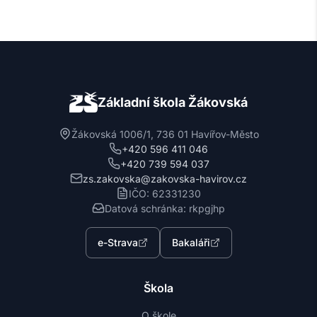
Základní škola Žákovská
Žákovská 1006/1, 736 01 Havířov-Město
+420 596 411 046
+420 739 594 037
zs.zakovska@zakovska-havirov.cz
IČO: 62331230
Datová schránka: rkpgjhp
e-Strava
Bakaláři
Škola
O škole