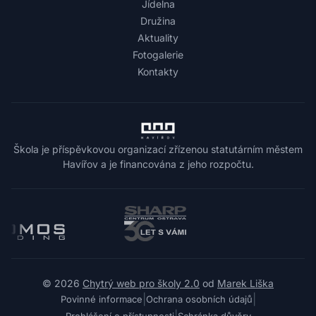
Jídelna
Družina
Aktuality
Fotogalerie
Kontakty
Škola je příspěvkovou organizací zřízenou statutárním městem
Havířov a je financována z jeho rozpočtu.
© 2026
Chytrý web pro školy 2.0
od
Marek Liška
|
|
Povinné informace
Ochrana osobních údajů
Prohlášení o přístupnosti
Schránka důvěry