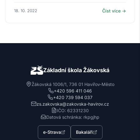
18. 10. 2022
Číst více →
Základní škola Žákovská
Žákovská 1006/1, 736 01 Havířov-Město
+420 596 411 046
+420 739 594 037
zs.zakovska@zakovska-havirov.cz
IČO: 62331230
Datová schránka: rkpgjhp
e-Strava
Bakaláři