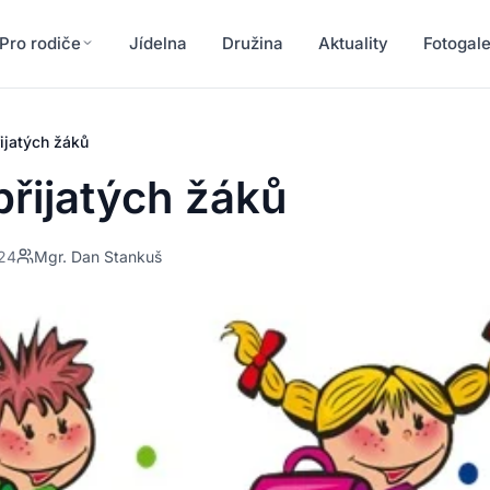
Pro rodiče
Jídelna
Družina
Aktuality
Fotogale
ijatých žáků
řijatých žáků
024
Mgr. Dan Stankuš