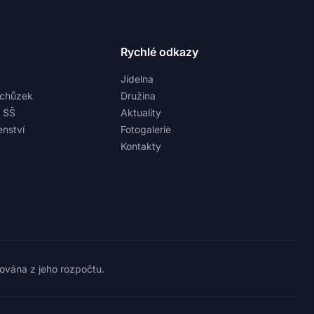
Rychlé odkazy
Jídelna
schůzek
Družina
a SŠ
Aktuality
nství
Fotogalerie
Kontakty
cována z jeho rozpočtu.