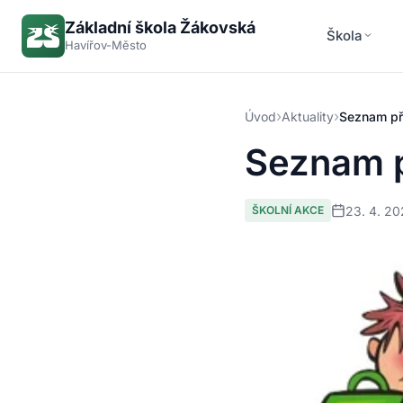
Základní škola Žákovská
Škola
Havířov-Město
›
›
Úvod
Aktuality
Seznam př
Seznam p
23. 4. 2
ŠKOLNÍ AKCE