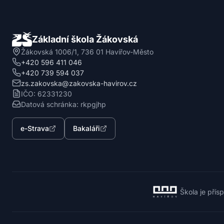
Základní škola Žákovská
Žákovská 1006/1, 736 01 Havířov-Město
+420 596 411 046
+420 739 594 037
zs.zakovska@zakovska-havirov.cz
IČO: 62331230
Datová schránka: rkpgjhp
e-Strava
Bakaláři
Škola je přís