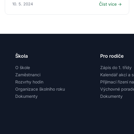
10. 5. 2024
Číst více →
Škola
Pro rodiče
O škole
Zápis do 1. třídy
Zaměstnanci
Kalendář akcí a 
Rozvrhy hodin
Přijímací řízení n
Organizace školního roku
Výchovné porade
Dokumenty
Dokumenty