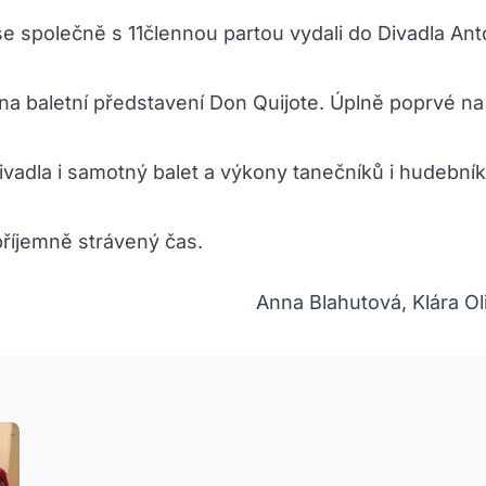
 se společně s 11člennou partou vydali do Divadla An
 na baletní představení Don Quijote. Úplně poprvé na
vadla i samotný balet a výkony tanečníků i hudebník
příjemně strávený čas.
Anna Blahutová, Klára Ol