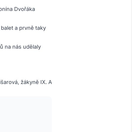
tonína Dvořáka
 balet a prvně taky
ů na nás udělaly
išarová, žákyně IX. A