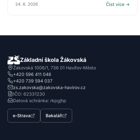
24. 6. 2026
Číst více →
Základní škola Žákovská
Žákovská 1006/1, 736 01 Havířov-Město
+420 596 411 046
+420 739 594 037
zs.zakovska@zakovska-havirov.cz
IČO: 62331230
Datová schránka: rkpgjhp
e-Strava
Bakaláři