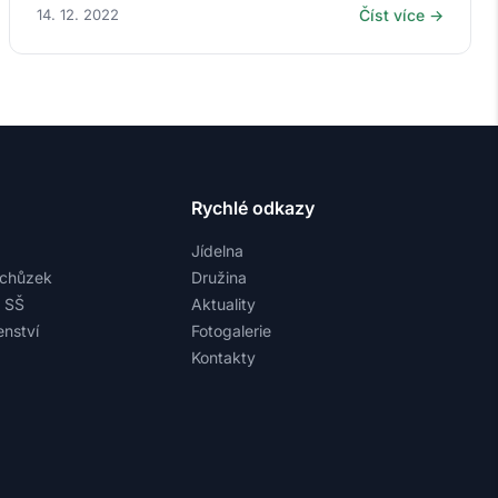
14. 12. 2022
Číst více →
Rychlé odkazy
Jídelna
schůzek
Družina
a SŠ
Aktuality
nství
Fotogalerie
Kontakty